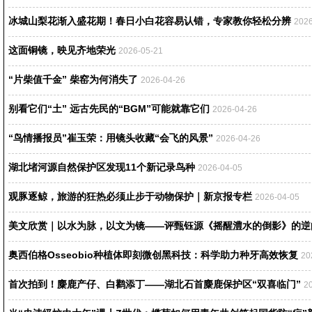
冰城山梨花渐入盛花期！春日小白花容易认错，专家教你轻松分辨
2026
这面铜镜，映见齐地荣光
2026-05-21
“片柴值千金” 柴窑为何消失了
2026-04-26
别看它们“土” 远古先民的“BGM”可能就靠它们
2026-04-26
“鸟情播报员”崔玉荣：用镜头收藏“会飞的风景”
2026-04-26
湖北堵河源自然保护区发现11个新记录鸟种
2026-04-05
观豚逐鲸，旅游的狂热必须止步于动物保护｜新京报专栏
2026-04-05
美文欣赏｜以水为脉，以文为镜——评甄钰源《摇醒澧水的倒影》的逆
奥西伯格Osseobio种植体即刻微创黑科技：科学助力种牙高效恢复
20
首次拍到！麋鹿产仔、白鹳添丁——湖北石首麋鹿保护区“双喜临门”
2