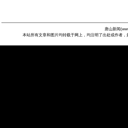
唐山新闻(
ww
本站所有文章和图片均转载于网上，均注明了出处或作者，如有