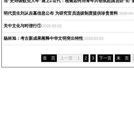
当“史诗级蚊虫大年”遇上Z世代：榄菊如何用青年共创筑起国货防“疟”
明代贡生刘从吉墓信息公布 为研究官员选拔制度提供珍贵资料
2026-04
关中文化与时偕行①
2026-03-03
杨林旭：考古新成果阐释中华文明突出特性
2026-03-03
首 页
上一页
1
2
3
下一页
末 页