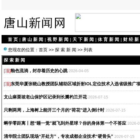
首 页
|
唐 山 新 闻
|
视 野 新 闻
|
天 下 新 闻
|
体 育 新 闻
|
财 经 新
您现在的位置：
首页
>>
探 索 新 闻
>> 列表
探 索 新 闻
[顶]
釉色流淌，封存着历史的心跳
2026-04-05
[顶]
东莞华厦张晓山教授团队辅助区域折射IOL定位技术入选省级推广
文山麻栗坡老山保护区记录到长瓣杓兰开花
2026-07-15
只剩两周，上海树上能开三个月的“荷花”进入倒计时
2026-07-15
蝌学零距离丨想“睡一觉”就飞到外星球？你的身体第一个不答应
2026-0
清华院士团队现场“开处方”，专攻成都企业技术“硬骨头”
2026-07-15