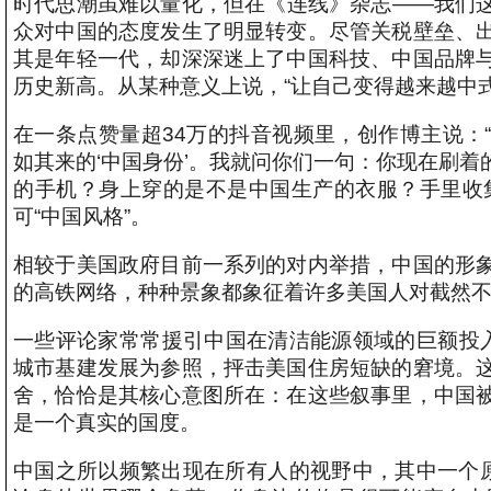
时代思潮虽难以量化，但在《连线》杂志——我们
众对中国的态度发生了明显转变。尽管关税壁垒、
其是年轻一代，却深深迷上了中国科技、中国品牌
历史新高。从某种意义上说，“让自己变得越来越中
在一条点赞量超34万的抖音视频里，创作博主说：
如其来的‘中国身份’。我就问你们一句：你现在刷
的手机？身上穿的是不是中国生产的衣服？手里收
可“中国风格”。
相较于美国政府目前一系列的对内举措，中国的形
的高铁网络，种种景象都象征着许多美国人对截然
一些评论家常常援引中国在清洁能源领域的巨额投入
城市基建发展为参照，抨击美国住房短缺的窘境。
舍，恰恰是其核心意图所在：在这些叙事里，中国
是一个真实的国度。
中国之所以频繁出现在所有人的视野中，其中一个原