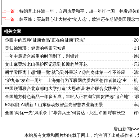
上一篇：
特朗普上任满一年，自诩热爱和平，却一年打七国，并发起关
下一篇：
韩亚峰：买岛野心让大树变“食人花”，欧洲还在期望美国顾念“
相关文章
·
你眼中的五种“健康食品”正在给健康“挖坑”
·
2
·
灵知徐海瑛：健康的答案它知道
·
走
·
一年中最适合减重的时间到了，别错过！
·
焕
·
文山麻栗坡老山保护区记录到长瓣杓兰开花
·
只
·
蝌学零距离丨想“睡一觉”就飞到外星球？你的身体第一个不答应
·
清
·
“沪九条”发布一周年：上海如何为互联网优质内容创作者筑起“主
·
机
场”
·
中国联通联合北京邮电大学打造“大思政课”校企联合实践平台
·
追
·
全国地方特色新品一年多五成，年轻人正在淘宝国货严选“追产地”
·
“
·
5G赋能 AI耕新！山东移动数智点亮智慧农业新图景
·
车
·
全国“两优一先”风采录丨“导弹兵王”何贤达：此生许国 呼啸长空
·
许
唐山新闻(
ww
本站所有文章和图片均转载于网上，均注明了出处或作者，如有