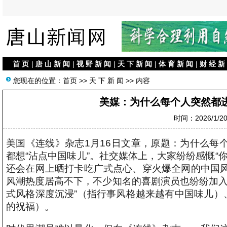
首 页
|
唐 山 新 闻
|
视 野 新 闻
|
天 下 新 闻
|
体 育 新 闻
|
财 经 新
您现在的位置：
首页
>>
天 下 新 闻
>> 内容
美媒：为什么每个人突然都进
时间：2026/1/20 
美国《连线》杂志1月16日文章，原题：为什么每个
都想“沾点中国味儿”。社交媒体上，大家纷纷感慨“
还会在网上晒打卡吃广式点心、穿火爆全网的中国
风潮热度居高不下，不少知名的喜剧演员也纷纷加入
式风格深度沉浸”（指行事风格越来越有中国味儿）
的祝福）。