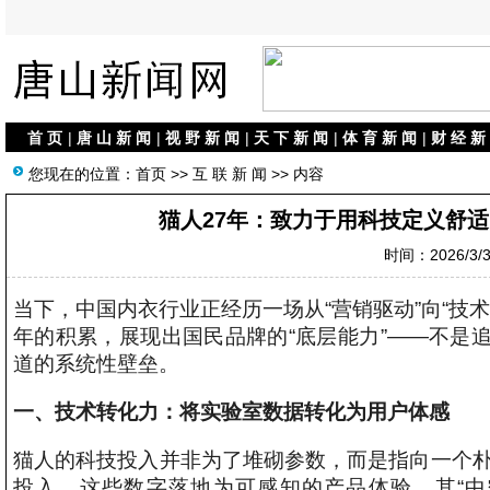
首 页
|
唐 山 新 闻
|
视 野 新 闻
|
天 下 新 闻
|
体 育 新 闻
|
财 经 新
您现在的位置：
首页
>>
互 联 新 闻
>> 内容
猫人27年：致力于用科技定义舒适
时间：2026/3/3 
当下，中国内衣行业正经历一场从“营销驱动”向“技
年的积累，展现出国民品牌的“底层能力”——不是
道的系统性壁垒。
一、技术转化力：将实验室数据转化为用户体感
猫人的科技投入并非为了堆砌参数，而是指向一个朴
投入，这些数字落地为可感知的产品体验。其“中