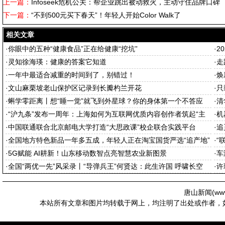
上一篇：
Infoseek危机公关：帮企业跳出被动救火，主动守住品牌口碑
下一篇：
“不到500元买下春天”！年轻人开始Color Walk了
相关文章
·
你眼中的五种“健康食品”正在给健康“挖坑”
·
2
·
灵知徐海瑛：健康的答案它知道
·
走
·
一年中最适合减重的时间到了，别错过！
·
焕
·
文山麻栗坡老山保护区记录到长瓣杓兰开花
·
只
·
蝌学零距离丨想“睡一觉”就飞到外星球？你的身体第一个不答应
·
清
·
“沪九条”发布一周年：上海如何为互联网优质内容创作者筑起“主
·
机
场”
·
中国联通联合北京邮电大学打造“大思政课”校企联合实践平台
·
追
·
全国地方特色新品一年多五成，年轻人正在淘宝国货严选“追产地”
·
“
·
5G赋能 AI耕新！山东移动数智点亮智慧农业新图景
·
车
·
全国“两优一先”风采录丨“导弹兵王”何贤达：此生许国 呼啸长空
·
许
唐山新闻(
ww
本站所有文章和图片均转载于网上，均注明了出处或作者，如有