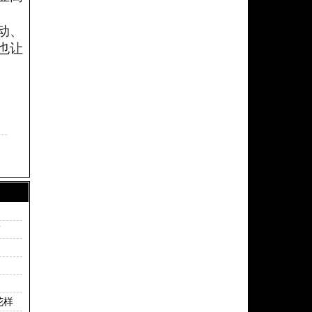
动、
也让
”
花样