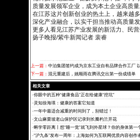
质量发展领军企业，成为本土企业高质量
在江苏这片创新创业的热土上，越来越
深化产业融合，以实干担当推动高质量
更多人看见江苏产业发展的新活力、民营
扬子晚报/紫牛新闻记者 裴睿
上一篇：
中泊集团签约成为京东工业自有品牌合作工厂 
下一篇：
混元重建后，姚顺雨在腾讯交出第一份成绩单
相关文章
·
你眼中的五种“健康食品”正在给健康“挖坑”
·
灵知徐海瑛：健康的答案它知道
·
一年中最适合减重的时间到了，别错过！
·
文山麻栗坡老山保护区记录到长瓣杓兰开花
·
蝌学零距离丨想“睡一觉”就飞到外星球？你的身体第一
·
“沪九条”发布一周年：上海如何为互联网优质内容创作