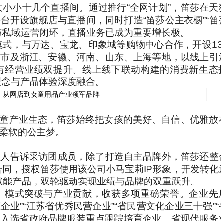
大小小十几个直播间。通过推行“全网计划”，笛莎在天
台开设旗舰店与直播间，同时打造“笛莎公主衣橱”“笛
与私域运营闭环，直播业务已成为重要增长极。
模式，与万达、宝龙、印象城等购物中心合作，开设13
城市及浙江、安徽、河南、山东、上海等地，以线上引
与经营业绩双提升。线上线下联动构建的消费新生态
化理念与产品体验深度融合。
的女童产业生态，笛莎始终把女孩的美好、自信、优雅放
柔软的公主梦。
责人告诉采访团成员，除了打造自主品牌外，笛莎还整
合同，授权笛莎使用该公司小马宝莉IP形象，开发转化
+”赋能产品，双轮驱动实现业绩与品牌的双重跃升。
、模式突破与产业贡献，收获多项重磅荣誉。企业先
企业”“江苏省优秀民营企业”“省民营文化企业三十强”“
同时入选省政府品牌服装重点跟踪培育企业、省现代服务