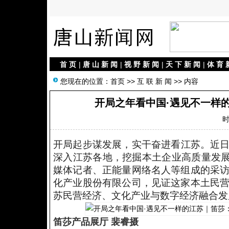
首 页
|
唐 山 新 闻
|
视 野 新 闻
|
天 下 新 闻
|
体 育 
您现在的位置：
首页
>>
互 联 新 闻
>> 内容
开局之年看中国·遇见不一样
时
开局起步谋发展，实干奋进看江苏。近日
深入江苏各地，挖掘本土企业高质量发展
媒体记者、正能量网络名人等组成的采
化产业股份有限公司，见证这家本土民
苏民营经济、文化产业与数字经济融合发
笛莎产品展厅 裴睿摄