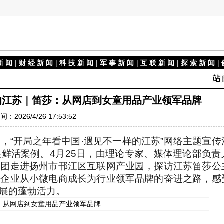
新 闻
|
财 经 新 闻
|
科 技 新 闻
|
军 事 新 闻
|
互 联 新 闻
|
探 索 新 闻
|
的江苏｜笛莎：从网店到女童用品产业领军品牌
间：2026/4/26 17:53:52
，“开局之年看中国·遇见不一样的江苏”网络主题宣传
鲜活案例。4月25日，由理论专家、媒体理论部负责
访团走进扬州市邗江区互联网产业园，探访江苏笛莎公
营企业从小微电商成长为行业领军品牌的奋进之路，感
展的蓬勃活力。