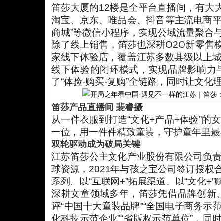
笛莎大厦的12楼是全平台直播间，有大
淘宝、京东、唯品会、抖音等主流电商平
商城”等微信小程序，实现公域流量聚合
除了线上销售，笛莎也深耕O2O新零售
家线下体验店，覆盖江苏多数县级以上
线下体验的闭环模式，实现品牌影响力
了“体验-购买-复购”全链路，同时让文
笛莎产品直播间 裴睿摄
从一件衣服到打造“文化+产品+体验”
一位，用一件件精致童装，守护童年里最
双轮驱动成为破局关键
江苏笛莎公主文化产业股份有限公司负
球资源，2021年与孩之宝公司签订授权
系列。以“互联网+”拓展渠道、以“文化
深耕女童领域多年，笛莎凭借品牌创新
评“中国十大童装品牌”“全国电子商务示范
化科技示范企业”“省版权示范单位”，