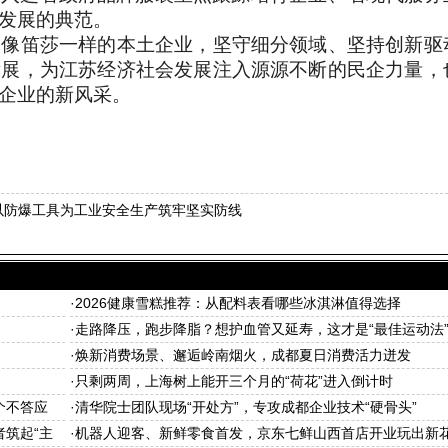
发展的典范。
多像笛莎一样的本土企业，坚守细分领域、坚持创新驱
发展，为江苏经济社会发展注入源源不断的民企力量，
企业的新风采。
以防爆工具为工业安全生产筑牢坚实防线
·
2026健康雪糕推荐：从配料表看哪些冰淇淋值得选择
·
走路降压，跑步降脂？想护血管又延寿，这才是“最佳运动法
·
焕新消费场景、邂逅岭南烟火，成都夏日消费活力迸发
·
只剩两周，上海树上能开三个月的“荷花”进入倒计时
个不答应
·
清华院士团队现场“开处方”，专攻成都企业技术“硬骨头”
者筑起“主
·
机器人迎客、新鲜零食首发，京东七鲜山西首店开业玩出新