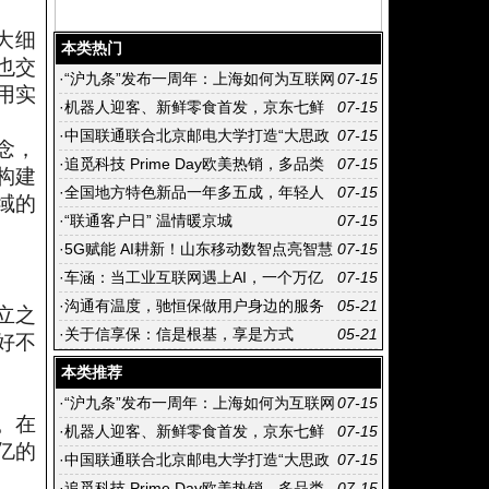
大细
本类热门
也交
·
“沪九条”发布一周年：上海如何为互联网
07-15
用实
优质内容创作者筑起“主场”
·
机器人迎客、新鲜零食首发，京东七鲜
07-15
山西首店开业玩出新花样
·
中国联通联合北京邮电大学打造“大思政
07-15
念，
课”校企联合实践平台
·
追觅科技 Prime Day欧美热销，多品类
07-15
构建
矩阵拓宽全球版图
·
全国地方特色新品一年多五成，年轻人
07-15
域的
正在淘宝国货严选“追产地”
·
“联通客户日” 温情暖京城
07-15
·
5G赋能 AI耕新！山东移动数智点亮智慧
07-15
农业新图景
·
车涵：当工业互联网遇上AI，一个万亿
07-15
市场正在开启
·
沟通有温度，驰恒保做用户身边的服务
05-21
立之
桥梁
·
关于信享保：信是根基，享是方式
05-21
好不
本类推荐
·
“沪九条”发布一周年：上海如何为互联网
07-15
。在
优质内容创作者筑起“主场”
·
机器人迎客、新鲜零食首发，京东七鲜
07-15
亿的
山西首店开业玩出新花样
·
中国联通联合北京邮电大学打造“大思政
07-15
课”校企联合实践平台
·
追觅科技 Prime Day欧美热销，多品类
07-15