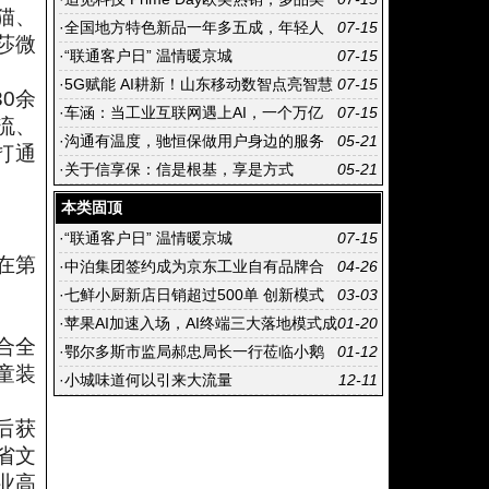
猫、
矩阵拓宽全球版图
·
全国地方特色新品一年多五成，年轻人
07-15
莎微
正在淘宝国货严选“追产地”
·
“联通客户日” 温情暖京城
07-15
·
5G赋能 AI耕新！山东移动数智点亮智慧
07-15
0余
农业新图景
·
车涵：当工业互联网遇上AI，一个万亿
07-15
流、
市场正在开启
·
沟通有温度，驰恒保做用户身边的服务
05-21
打通
桥梁
·
关于信享保：信是根基，享是方式
05-21
本类固顶
·
“联通客户日” 温情暖京城
07-15
在第
·
中泊集团签约成为京东工业自有品牌合
04-26
作工厂 以防爆工具为工业安全生产筑牢坚实防
·
七鲜小厨新店日销超过500单 创新模式
03-03
线
拓展将加速京东外卖市占目标达30%
·
苹果AI加速入场，AI终端三大落地模式成
01-20
合全
型
·
鄂尔多斯市监局郝忠局长一行莅临小鹅
01-12
童装
通调研交流
·
小城味道何以引来大流量
12-11
后获
省文
业高