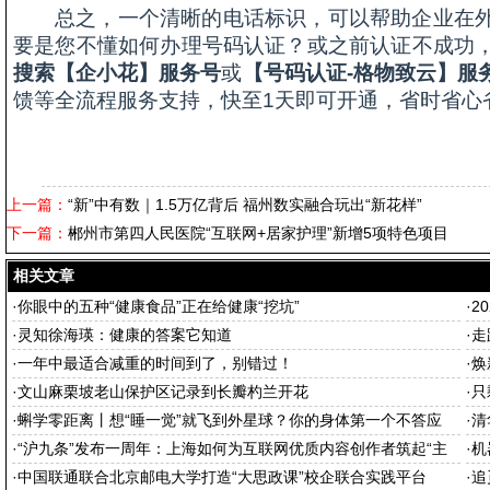
总之，一个清晰的电话标识，可以帮助企业在
要是您不懂如何办理号码认证？或之前认证不成功
搜索【企小花】服务号
或
【号码认证-格物致云】服
馈等全流程服务支持，快至1天即可开通，省时省心
上一篇：
“新”中有数｜1.5万亿背后 福州数实融合玩出“新花样”
下一篇：
郴州市第四人民医院“互联网+居家护理”新增5项特色项目
相关文章
·
你眼中的五种“健康食品”正在给健康“挖坑”
·
2
·
灵知徐海瑛：健康的答案它知道
·
走
·
一年中最适合减重的时间到了，别错过！
·
焕
·
文山麻栗坡老山保护区记录到长瓣杓兰开花
·
只
·
蝌学零距离丨想“睡一觉”就飞到外星球？你的身体第一个不答应
·
清
·
“沪九条”发布一周年：上海如何为互联网优质内容创作者筑起“主
·
机
场”
·
中国联通联合北京邮电大学打造“大思政课”校企联合实践平台
·
追