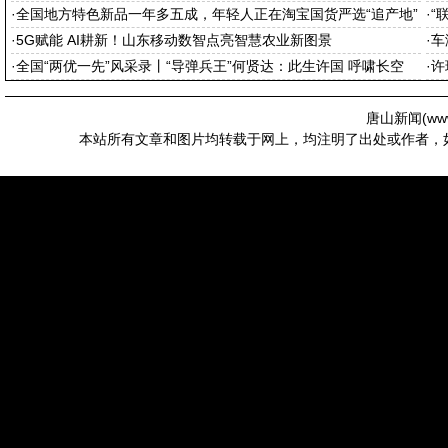
·
全国地方特色新品一年多五成，年轻人正在淘宝国货严选“追产地”
·
“
·
5G赋能 AI耕新！山东移动数智点亮智慧农业新图景
·
车
·
全国“两优一先”风采录丨“导弹兵王”何贤达：此生许国 呼啸长空
·
许
唐山新闻(
ww
本站所有文章和图片均转载于网上，均注明了出处或作者，如有