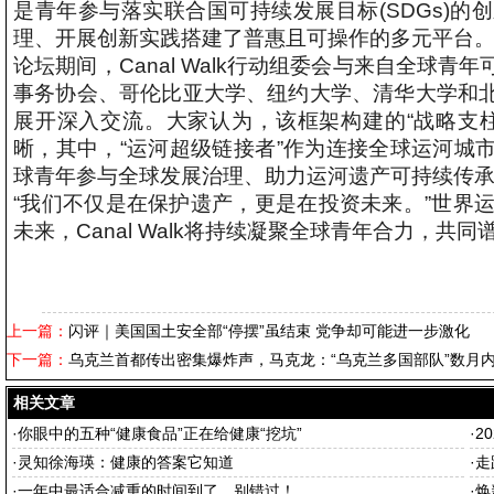
是青年参与落实联合国可持续发展目标(SDGs)
理、开展创新实践搭建了普惠且可操作的多元平台
论坛期间，Canal Walk行动组委会与来自全球
事务协会、哥伦比亚大学、纽约大学、清华大学和
展开深入交流。大家认为，该框架构建的“战略支
晰，其中，“运河超级链接者”作为连接全球运河城
球青年参与全球发展治理、助力运河遗产可持续传
“我们不仅是在保护遗产，更是在投资未来。”世界运河
未来，Canal Walk将持续凝聚全球青年合力，
上一篇：
闪评｜美国国土安全部“停摆”虽结束 党争却可能进一步激化
下一篇：
乌克兰首都传出密集爆炸声，马克龙：“乌克兰多国部队”数月
相关文章
·
你眼中的五种“健康食品”正在给健康“挖坑”
·
2
·
灵知徐海瑛：健康的答案它知道
·
走
·
一年中最适合减重的时间到了，别错过！
·
焕