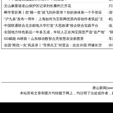
·
文山麻栗坡老山保护区记录到长瓣杓兰开花
·
只
·
蝌学零距离丨想“睡一觉”就飞到外星球？你的身体第一个不答应
·
清
·
“沪九条”发布一周年：上海如何为互联网优质内容创作者筑起“主
·
机
场”
·
中国联通联合北京邮电大学打造“大思政课”校企联合实践平台
·
追
·
全国地方特色新品一年多五成，年轻人正在淘宝国货严选“追产地”
·
“
·
5G赋能 AI耕新！山东移动数智点亮智慧农业新图景
·
车
·
全国“两优一先”风采录丨“导弹兵王”何贤达：此生许国 呼啸长空
·
许
唐山新闻(
ww
本站所有文章和图片均转载于网上，均注明了出处或作者，如有