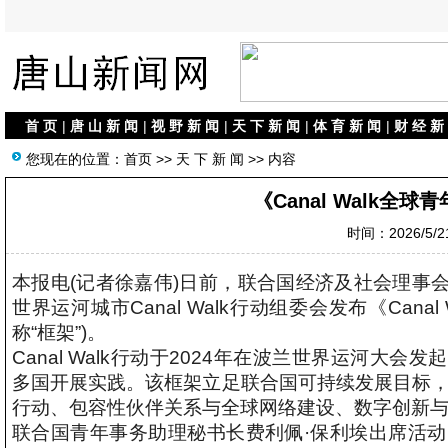
首 页
|
唐 山 新 闻
|
视 野 新 闻
|
天 下 新 闻
|
体 育 新 闻
|
财 经 新
您现在的位置：
首页
>>
天 下 新 闻
>> 内容
《Canal Walk全
时间：2026/5/21
本报电(记者徐嘉伟)日前，联合国经济及社会理事
世界运河城市Canal Walk行动组委会发布《Canal 
称“框架”)。
Canal Walk行动于2024年在波兰世界运河
多国开展实践。该框架立足联合国可持续发展目标，
行动、包容性伙伴关系与全球网络建设、数字创新与
联合国青年事务助理秘书长费利佩·保利埃出席活动，对