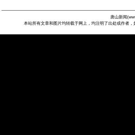
唐山新闻(
ww
本站所有文章和图片均转载于网上，均注明了出处或作者，如有