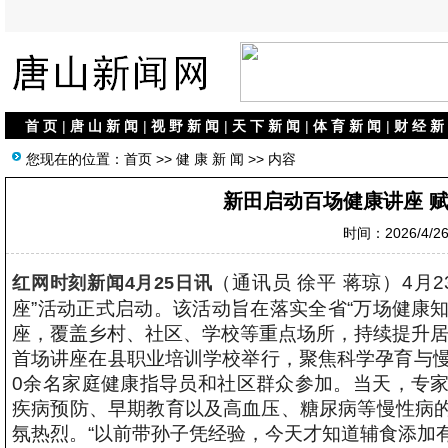
首 页
|
唐 山 新 闻
|
视 野 新 闻
|
天 下 新 闻
|
体 育 新 闻
|
财 经 新
您现在的位置：
首页
>>
健 康 新 闻
>> 内容
新田启动百场健康讲座 
时间：2026/4/26 
（通讯员 徐平 蒋琼）4月
红网时刻新闻4月25日讯
座”活动正式启动。该活动旨在落实全省“万场健康知
座，覆盖乡村、社区、学校等重点场所，持续提升
首场讲座在县职业培训学校举行，聚焦科学孕育与慢
0余名家庭健康指导员和社区群众参加。当天，专
疾病预防、早期教育以及高血压、糖尿病等慢性病
氛热烈。“以前带孙子凭经验，今天才知道辅食添加