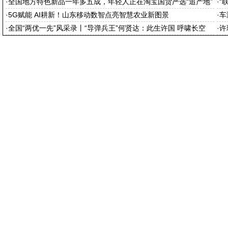
·
全国地方特色新品一年多五成，年轻人正在淘宝国货严选“追产地”
·
“
·
5G赋能 AI耕新！山东移动数智点亮智慧农业新图景
·
车
·
全国“两优一先”风采录丨“导弹兵王”何贤达：此生许国 呼啸长空
·
许