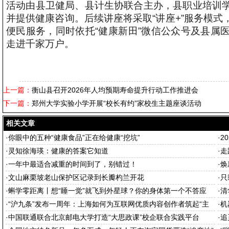
活动由县卫健局、县计生协联合主办，县职业培训
并提供健康咨询。后续讲座将采取“讲座+”服务模
便民服务，同时依托“健康新田”微信公众号及县属
走进千家万户。
上一篇：
衡山县召开2026年人均预期寿命提升行动工作推进会
下一篇：
郑州大学实验小学开展“校长有约”家校生主题座谈活动
相关文章
·
你眼中的五种“健康食品”正在给健康“挖坑”
·
2
·
灵知徐海瑛：健康的答案它知道
·
走
·
一年中最适合减重的时间到了，别错过！
·
焕
·
文山麻栗坡老山保护区记录到长瓣杓兰开花
·
只
·
蝌学零距离丨想“睡一觉”就飞到外星球？你的身体第一个不答应
·
清
·
“沪九条”发布一周年：上海如何为互联网优质内容创作者筑起“主
·
机
场”
·
中国联通联合北京邮电大学打造“大思政课”校企联合实践平台
·
追