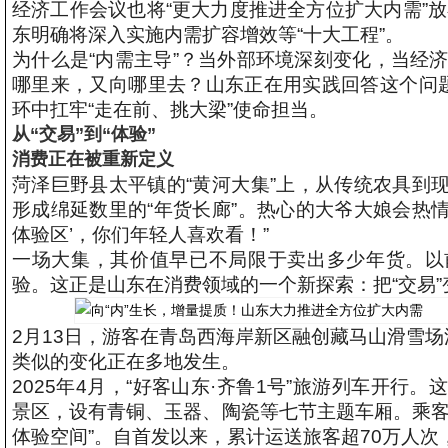
经济工作会议也将“更大力度推进全方位扩大内需”放
东明确将深入实施内需扩容增效等“十大工程”。
为什么是“内需主导”？当外部环境深刻变化，当经
哪里来，又向哪里去？山东正在用实践回答这个问题
环中扛牢“走在前、挑大梁”使命担当。
从“交易”到“体验”
消费正在被重新定义
菏泽巨野县太平镇的“黄河大集”上，从传统农具到
形成绵延数里的“年货长廊”。热心的大爷大娘会热情
体验区’，你们年轻人喜欢看！”
一场大集，其价值早已不局限于卖出多少年货。以
验。这正是山东在消费领域的一个新探索：把“交易”变
2月13日，游客在青岛西海岸新区融创藏马山滑雪
类似的变化正在多地发生。
2025年4月，“好客山东·齐鲁1号”旅游列车开行。
景区，设有青铜、玉器、陶瓷等七节主题车厢。乘客
体验空间”。自首发以来，累计运送旅客超70万人次，