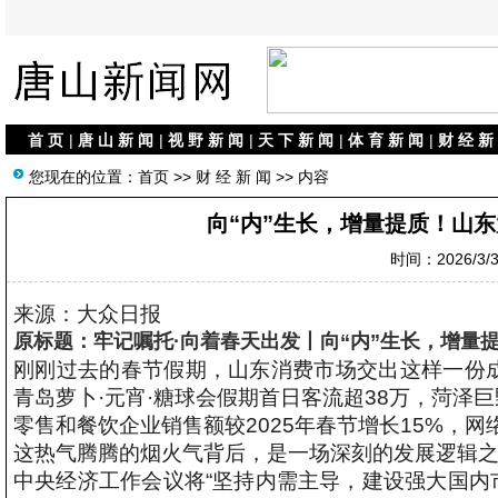
首 页
|
唐 山 新 闻
|
视 野 新 闻
|
天 下 新 闻
|
体 育 新 闻
|
财 经 新
您现在的位置：
首页
>>
财 经 新 闻
>> 内容
向“内”生长，增量提质！山
时间：2026/3/3 
来源：大众日报
原标题：牢记嘱托·向着春天出发丨向“内”生长，增量
刚刚过去的春节假期，山东消费市场交出这样一份成
青岛萝卜·元宵·糖球会假期首日客流超38万，菏泽
零售和餐饮企业销售额较2025年春节增长15%，网络
这热气腾腾的烟火气背后，是一场深刻的发展逻辑
中央经济工作会议将“坚持内需主导，建设强大国内市