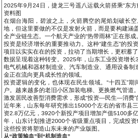
2025年9月24日，捷龙三号遥八运载火箭搭乘“
资料图
在烟台海阳，碧波之上，火箭腾空的尾焰划破长空
地，但这里要做的不仅是发射火箭，而是要构建涵
全产业链生态。一个航天产业的“热带雨林”正在形成
投资是经济增长的重要推动力。这种“建生态”的投
项目以实实在在的投资，拉动了当期增长，更积蓄
数据呈现着这种转变。2025年，山东工业投资增长3
电气机械和器材制造业、汽车制造业、通用设备制造业投
金正在流向更具成长性的领域。
投资逻辑的变化，也体现在民生领域。“十四五”期间，
户。越来越多的老旧小区加装电梯、更换燃气管道
激发居民改善型消费需求，形成“投资—民生—消费”
近年来，山东每年研究推出15000个左右的省市县
资2.8万亿元，3920个新投产项目增加产值5100
年，山东计划推进2000个省级重点项目，完成投资
这些投资将塑造山东未来的产业版图。
从“政策输血”到“机制造血”