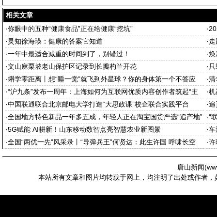
相关文章
·
你眼中的五种“健康食品”正在给健康“挖坑”
·
2
·
灵知徐海瑛：健康的答案它知道
·
走
·
一年中最适合减重的时间到了，别错过！
·
焕
·
文山麻栗坡老山保护区记录到长瓣杓兰开花
·
只
·
蝌学零距离丨想“睡一觉”就飞到外星球？你的身体第一个不答应
·
清
·
“沪九条”发布一周年：上海如何为互联网优质内容创作者筑起“主
·
机
场”
·
中国联通联合北京邮电大学打造“大思政课”校企联合实践平台
·
追
·
全国地方特色新品一年多五成，年轻人正在淘宝国货严选“追产地”
·
“
·
5G赋能 AI耕新！山东移动数智点亮智慧农业新图景
·
车
·
全国“两优一先”风采录丨“导弹兵王”何贤达：此生许国 呼啸长空
·
许
唐山新闻(
ww
本站所有文章和图片均转载于网上，均注明了出处或作者，如有