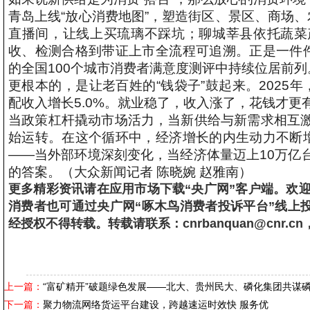
青岛上线“放心消费地图”，塑造街区、景区、商场
直播间，让线上买琉璃不踩坑；聊城莘县依托蔬菜
收、检测合格到带证上市全流程可追溯。正是一件件
的全国100个城市消费者满意度测评中持续位居前列
更根本的，是让老百姓的“钱袋子”鼓起来。2025年
配收入增长5.0%。就业稳了，收入涨了，花钱才
当政策杠杆撬动市场活力，当新供给与新需求相互
始运转。在这个循环中，经济增长的内生动力不断增
——当外部环境深刻变化，当经济体量迈上10万亿
的答案。（大众新闻记者 陈晓婉 赵雅南）
更多精彩资讯请在应用市场下载“央广网”客户端。欢迎提供新
消费者也可通过央广网“啄木鸟消费者投诉平台”线上
经授权不得转载。转载请联系：cnrbanquan@cnr
上一篇：
“富矿精开”破题绿色发展——北大、贵州民大、磷化集团共谋
下一篇：
聚力物流网络货运平台建设，跨越速运时效快 服务优