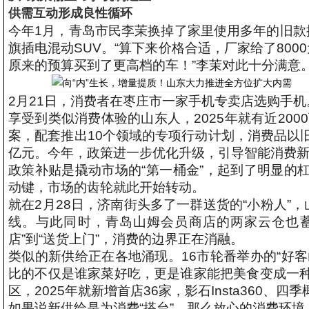
供需互动形成良性循环
今年1月，青岛市民李茉换掉了家里使用多年的旧款捷
旗插电混动SUV。“算下来价格合适，厂家给了80
原来的预算买到了更高档的车！”李茉对此十分满意
2月21日，消费者在枣庄市一家手机专卖店选购手
享受到类似消费体验的山东人，2025年就有近200
案，配套推出10个领域的专项行动计划，消费品以旧
亿元。今年，政策进一步优化升级，引导智能消费
政策补贴是撬动市场的“第一桶金”，起到了明显的
动键，市场的齿轮就此开始转动。
就在2月28日，济南街头多了一群送货的“小粉人”
线。与此同时，青岛山姆会员商店的两家云仓也蓄
店”到“送货上门”，消费的边界正在消融。
类似的新供给正在各地涌现。16市轮番举办的“好客
比的不仅是谁家菜好吃，更是谁家能把美食变成一
区，2025年就新增首店36家，影石Insta360、
如果说新供给是为消费“搭台”，那么放心的消费环境