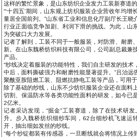
这样的繁忙景象，是山东纺织企业发力工装新赛道
“‘十四五’期间，山东规上纺织服装企业营收年均增
量居全国前列。”山东省工业和信息化厅副厅长王晓
行业正面临竞争加剧、利润下滑的挑战。为此，山
为突破口大力发展。
记者了解到，工装不同于一般服装，对防滑、耐磨
新。在山东魏桥纺织科技有限公司，公司副总裁兼
产品。
“纱线决定着服装的功能特性，我们自主研发的技术
中后，面料撕破强力和耐磨性能显著提升。”吕治远
聚酰亚胺阻燃工装、阻燃抗静电工装等产品，可用
除了基础的纱线，山东不少纺织服装企业还在面料
切割、保温防水等各类功能性面料的研发，如今已
2亿米。
记者采访发现，“掘金”工装赛道，除了在技术研
升。步入魏桥纺织细纱车间，62台细纱机飞速运转
开，抽出细如发丝的纱线。
“每个纱锭都装有传感器，一旦断线就会将情况上传