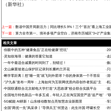
（新华社）
上一篇：
数读中国开局新活力｜同比增长5.9%！三个“首次”看上海工业
下一篇：
算力全市第一、填补多项产业空白，济南市历城区“3+2”产业
相关文章
·
你眼中的五种“健康食品”正在给健康“挖坑”
·
2
·
灵知徐海瑛：健康的答案它知道
·
走
·
一年中最适合减重的时间到了，别错过！
·
焕
·
文山麻栗坡老山保护区记录到长瓣杓兰开花
·
只
·
蝌学零距离丨想“睡一觉”就飞到外星球？你的身体第一个不答应
·
清
·
“沪九条”发布一周年：上海如何为互联网优质内容创作者筑起“主
·
机
场”
·
中国联通联合北京邮电大学打造“大思政课”校企联合实践平台
·
追
·
全国地方特色新品一年多五成，年轻人正在淘宝国货严选“追产地”
·
“
·
5G赋能 AI耕新！山东移动数智点亮智慧农业新图景
·
车
·
全国“两优一先”风采录丨“导弹兵王”何贤达：此生许国 呼啸长空
·
许