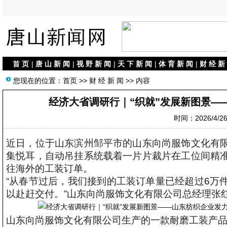
首 页
|
唐 山 新 闻
|
视 野 新 闻
|
天 下 新 闻
|
体 育 新 闻
|
财 经 新
您现在的位置：
首页
>>
财 经 新 闻
>> 内容
经济大省调研行｜“织就”发展新图景—
时间：2026/4/26 
近日，位于山东滨州邹平市的山东向尚服饰文化有
集悦耳，自动吊挂系统载着一片片裁片在工位间精
往海外的工装订单。
“从春节过后，我们接到的工装订单量已经超过6万
以赴赶交付。”山东向尚服饰文化有限公司总经理张
山东向尚服饰文化有限公司生产的一款耐磨工装产品