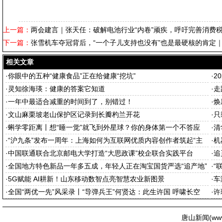
上一篇：
两会建言｜张天任：破解电池行业“内卷”顽疾，呼吁完善消费
下一篇：
张雪机车夺冠背后，“一个子儿支持也没有”也是最硬核的肯定
相关文章
·
你眼中的五种“健康食品”正在给健康“挖坑”
·
2
·
灵知徐海瑛：健康的答案它知道
·
走
·
一年中最适合减重的时间到了，别错过！
·
焕
·
文山麻栗坡老山保护区记录到长瓣杓兰开花
·
只
·
蝌学零距离丨想“睡一觉”就飞到外星球？你的身体第一个不答应
·
清
·
“沪九条”发布一周年：上海如何为互联网优质内容创作者筑起“主
·
机
场”
·
中国联通联合北京邮电大学打造“大思政课”校企联合实践平台
·
追
·
全国地方特色新品一年多五成，年轻人正在淘宝国货严选“追产地”
·
“
·
5G赋能 AI耕新！山东移动数智点亮智慧农业新图景
·
车
·
全国“两优一先”风采录丨“导弹兵王”何贤达：此生许国 呼啸长空
·
许
唐山新闻(
ww