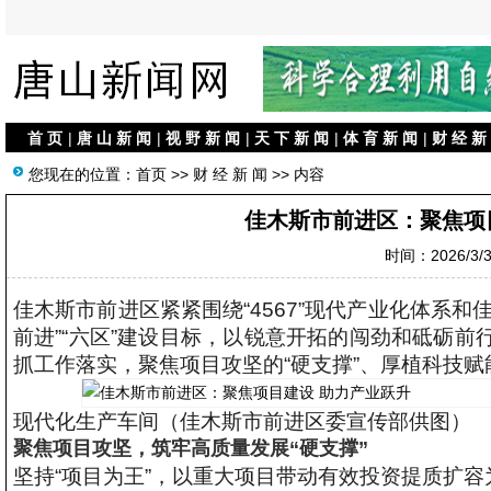
首 页
|
唐 山 新 闻
|
视 野 新 闻
|
天 下 新 闻
|
体 育 新 闻
|
财 经 新
您现在的位置：
首页
>>
财 经 新 闻
>> 内容
佳木斯市前进区：聚焦项
时间：2026/3/3 
佳木斯市前进区紧紧围绕“4567”现代产业化体系和佳
前进”“六区”建设目标，以锐意开拓的闯劲和砥砺
抓工作落实，聚焦项目攻坚的“硬支撑”、厚植科技赋能
现代化生产车间（佳木斯市前进区委宣传部供图）
聚焦项目攻坚，筑牢高质量发展“硬支撑”
坚持“项目为王”，以重大项目带动有效投资提质扩容为