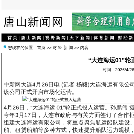
首 页
|
唐 山 新 闻
|
视 野 新 闻
|
天 下 新 闻
|
体 育 新 闻
|
财 经 新
您现在的位置：
首页
>>
财 经 新 闻
>> 内容
“大连海运01”
时间：2026/4/26 
中新网大连4月26日电 (记者 杨毅)大连海运有限公
该公司正式开启市场化运营。
4月26日，“大连海运 01”轮正式投入运营。孙鹏伟 
今年3月17日，大连市政府与有关方面签订了合作
组建大连海运有限公司，将重点聚焦航运船队建设
舶、租赁船舶等多种方式，快速提升船队运力规模