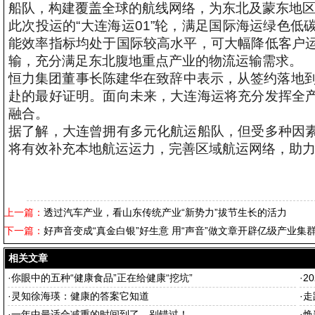
船队，构建覆盖全球的航线网络，为东北及蒙东地
此次投运的“大连海运01”轮，满足国际海运绿色
能效率指标均处于国际较高水平，可大幅降低客户
输，充分满足东北腹地重点产业的物流运输需求。
恒力集团董事长陈建华在致辞中表示，从签约落地到
赴的最好证明。面向未来，大连海运将充分发挥全
融合。
据了解，大连曾拥有多元化航运船队，但受多种因
将有效补充本地航运运力，完善区域航运网络，助力
上一篇：
透过汽车产业，看山东传统产业“新势力”拔节生长的活力
下一篇：
好声音变成“真金白银”好生意 用“声音”做文章开辟亿级产业集
相关文章
·
你眼中的五种“健康食品”正在给健康“挖坑”
·
2
·
灵知徐海瑛：健康的答案它知道
·
走
·
一年中最适合减重的时间到了，别错过！
·
焕