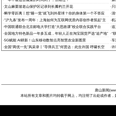
·
文山麻栗坡老山保护区记录到长瓣杓兰开花
·
只
·
蝌学零距离丨想“睡一觉”就飞到外星球？你的身体第一个不答应
·
清
·
“沪九条”发布一周年：上海如何为互联网优质内容创作者筑起“主
·
机
场”
·
中国联通联合北京邮电大学打造“大思政课”校企联合实践平台
·
追
·
全国地方特色新品一年多五成，年轻人正在淘宝国货严选“追产地”
·
“
·
5G赋能 AI耕新！山东移动数智点亮智慧农业新图景
·
车
·
全国“两优一先”风采录丨“导弹兵王”何贤达：此生许国 呼啸长空
·
许
唐山新闻(
ww
本站所有文章和图片均转载于网上，均注明了出处或作者，如有