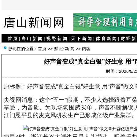
首 页
|
唐 山 新 闻
|
视 野 新 闻
|
天 下 新 闻
|
体 育 新 闻
|
财 经 新
您现在的位置：
首页
>>
财 经 新 闻
>> 内容
好声音变成“真金白银”好生意 用
时间：2026/5/21
原标题：好声音变成“真金白银”好生意 用“声音”做
央视网消息：这个“五一”假期，不少人选择跟着耳
享受，为音质、为现场氛围感买单，声音不断解锁人
江门恩平县的麦克风研发生产已形成亿级产业集群
凌晨4时，浙江长兴太湖边已是人头攒动。听着乐