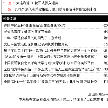
上一篇：
“大连海运01”轮正式投入运营
下一篇：
扎根外热入济关键枢纽，他们以青春奋斗护航城市脉动
相关文章
·
你眼中的五种“健康食品”正在给健康“挖坑”
·
2
·
灵知徐海瑛：健康的答案它知道
·
走
·
一年中最适合减重的时间到了，别错过！
·
焕
·
文山麻栗坡老山保护区记录到长瓣杓兰开花
·
只
·
蝌学零距离丨想“睡一觉”就飞到外星球？你的身体第一个不答应
·
清
·
“沪九条”发布一周年：上海如何为互联网优质内容创作者筑起“主
·
机
场”
·
中国联通联合北京邮电大学打造“大思政课”校企联合实践平台
·
追
·
全国地方特色新品一年多五成，年轻人正在淘宝国货严选“追产地”
·
“
·
5G赋能 AI耕新！山东移动数智点亮智慧农业新图景
·
车
·
全国“两优一先”风采录丨“导弹兵王”何贤达：此生许国 呼啸长空
·
许
唐山新闻(
ww
本站所有文章和图片均转载于网上，均注明了出处或作者，如有